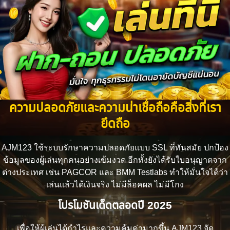
ความปลอดภัยและความน่าเชื่อถือคือสิ่งที่เรา
ยึดถือ
AJM123 ใช้ระบบรักษาความปลอดภัยแบบ SSL ที่ทันสมัย ปกป้อง
ข้อมูลของผู้เล่นทุกคนอย่างเข้มงวด อีกทั้งยังได้รับใบอนุญาตจาก
ต่างประเทศ เช่น PAGCOR และ BMM Testlabs ทำให้มั่นใจได้ว่า
เล่นแล้วได้เงินจริง ไม่มีล็อคผล ไม่มีโกง
โปรโมชันเด็ดตลอดปี 2025
เพื่อให้ผู้เล่นได้กำไรและความคุ้มค่ามากขึ้น AJM123 จัด