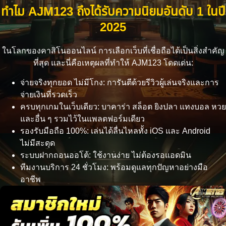
ทำไม AJM123 ถึงได้รับความนิยมอันดับ 1 ในปี
2025
ในโลกของคาสิโนออนไลน์ การเลือกเว็บที่เชื่อถือได้เป็นสิ่งสำคัญ
ที่สุด และนี่คือเหตุผลที่ทำให้ AJM123 โดดเด่น:
จ่ายจริงทุกยอด ไม่มีโกง: การันตีด้วยรีวิวผู้เล่นจริงและการ
จ่ายเงินที่รวดเร็ว
ครบทุกเกมในเว็บเดียว: บาคาร่า สล็อต ยิงปลา แทงบอล หวย
และอื่น ๆ รวมไว้ในแพลตฟอร์มเดียว
รองรับมือถือ 100%: เล่นได้ลื่นไหลทั้ง iOS และ Android
ไม่มีสะดุด
ระบบฝากถอนออโต้: ใช้งานง่าย ไม่ต้องรอแอดมิน
ทีมงานบริการ 24 ชั่วโมง: พร้อมดูแลทุกปัญหาอย่างมือ
อาชีพ