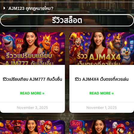
AJM123 ถูกกฎหมายไหม?
รีวิวสล็อต
รีวิวเปรียบเทียบ AJM777 กับเว็บอื่น
รีวิว AJM4X4 เว็บตรงที่ควรเล่น
READ MORE »
READ MORE »
November 3, 2025
November 1, 2025